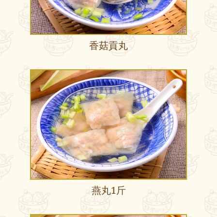
香菇貢丸
燕丸1斤